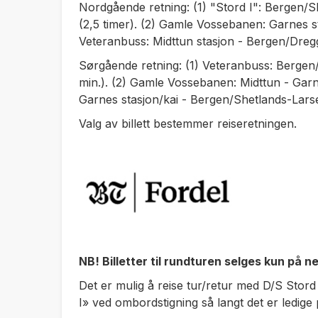
Nordgående retning: (1) "Stord I": Bergen/
(2,5 timer). (2) Gamle Vossebanen: Garnes st
Veteranbuss: Midttun stasjon - Bergen/D
Sørgående retning: (1) Veteranbuss: Bergen
min.). (2) Gamle Vossebanen: Midttun - Garnes
Garnes stasjon/kai - Bergen/Shetlands-Larse
Valg av billett bestemmer reiseretningen.
NB! Billetter til rundturen selges kun på n
Det er mulig å reise tur/retur med D/S Stord
I» ved ombordstigning så langt det er ledige 