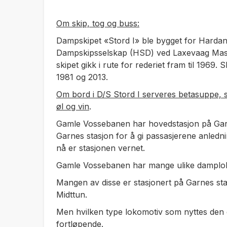
Om skip, tog og buss:
Dampskipet «Stord I» ble bygget for Hard
Dampskipsselskap (HSD) ved Laxevaag Maski
skipet gikk i rute for rederiet fram til 1969.
1981 og 2013.
Om bord i D/S Stord I serveres betasuppe, sv
øl og vin
.
Gamle Vossebanen har hovedstasjon på Gar
Garnes stasjon for å gi passasjerene anlednin
nå er stasjonen vernet.
Gamle Vossebanen har mange ulike damploko
Mangen av disse er stasjonert på Garnes sta
Midttun.
Men hvilken type lokomotiv som nyttes den
fortløpende.