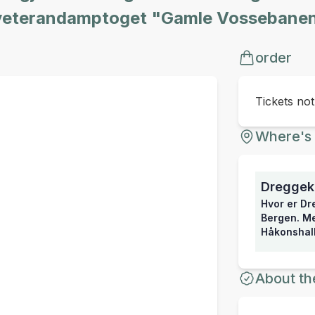
 veterandamptoget "Gamle Vossebanen
order
Tickets no
Where's 
Dreggek
Hvor er Dr
Bergen. Me
Håkonshal
About th