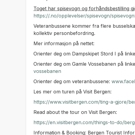
Toget har spisevogn og forhåndsbestilling gj
https://.no/opplevelser/spisevogn/spisevognb
Veteranbussene kommer fra flere busselskap
kollektiv personbefordring.
Mer informasjon på nettet:
Orienter deg om Dampskipet Stord I på link
Orienter deg om Gamle Vossebanen på link
vossebanen
Orienter deg om veteranbussene:
www.faceb
Les mer om turen på Visit Bergen:
https://www.visitbergen.com/ting-a-gjore/b
Read about the tour on Visit Bergen:
https://en.visitbergen.com/things-to-do/be
Information & Booking: Bergen Tourist Infor