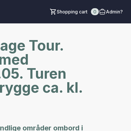
Shopping cart
0
Admin?
tage Tour.
g med
.05. Turen
ygge ca. kl.
andlige områder ombord i