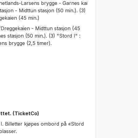
Shetlands-Larsens brygge - Garnes kai
asjon - Midttun stasjon (50 min.). (3)
reggekaien (45 min.)
/Dreggekaien - Midttun stasjon (45
 stasjon (50 min.). (3) "Stord I" :
ns brygge (2,5 timer).
ettet. (TicketCo)
 I. Billetter kjøpes ombord på «Stord
plasser.