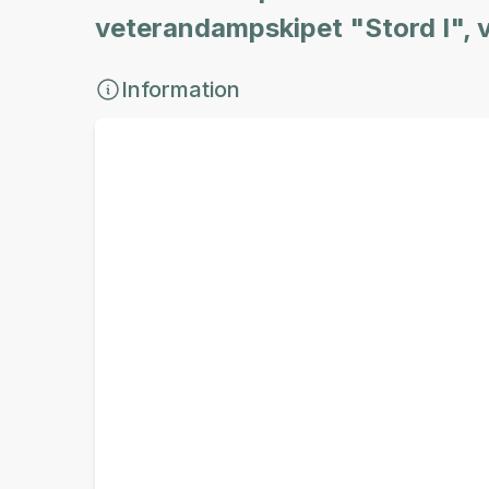
veterandampskipet "Stord I",
Information