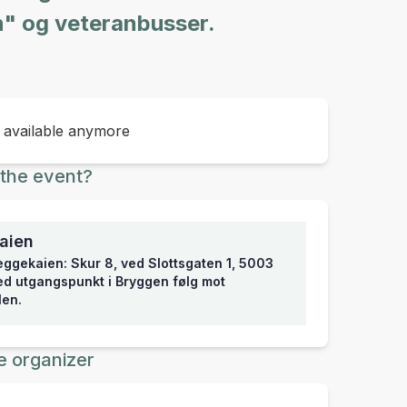
" og veteranbusser.
t available anymore
the event?
aien
eggekaien: Skur 8, ved Slottsgaten 1, 5003
d utgangspunkt i Bryggen følg mot
len.
e organizer