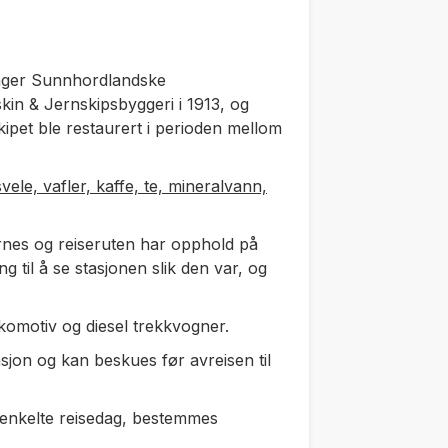
anger Sunnhordlandske
n & Jernskipsbyggeri i 1913, og
 Skipet ble restaurert i perioden mellom
ele, vafler, kaffe, te, mineralvann,
nes og reiseruten har opphold på
g til å se stasjonen slik den var, og
motiv og diesel trekkvogner.
sjon og kan beskues før avreisen til
 enkelte reisedag, bestemmes