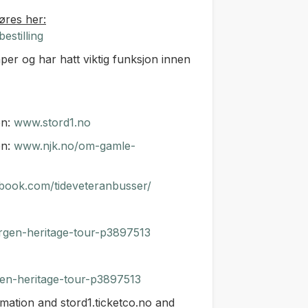
øres her:
estilling
er og har hatt viktig funksjon innen
en:
www.stord1.no
en:
www.njk.no/om-gamle-
ook.com/tideveteranbusser/
ergen-heritage-tour-p3897513
rgen-heritage-tour-p3897513
mation and stord1.ticketco.no and