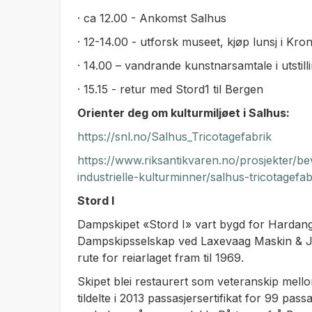
· ca 12.00 - Ankomst Salhus
· 12-14.00 - utforsk museet, kjøp lunsj i Kro
· 14.00 – vandrande kunstnarsamtale i utstill
· 15.15 - retur med Stord1 til Bergen
Orienter deg om kulturmiljøet i Salhus:
https://snl.no/Salhus_Tricotagefabrik
https://www.riksantikvaren.no/prosjekter/
industrielle-kulturminner/salhus-tricotagefab
Stord I
Dampskipet «Stord I» vart bygd for Harda
Dampskipsselskap ved Laxevaag Maskin & Jer
rute for reiarlaget fram til 1969.
Skipet blei restaurert som veteranskip mello
tildelte i 2013 passasjersertifikat for 99 pa