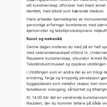
sitt kunstnerskap utforsker han blant annet
identitet, med tekstil som bærende medium.
Hans arbeider kjennetegnes av monumentale 
personlige erfaringer kombineres med stør
kjønnsroller og tekstilproduksjonens miljøut
Kunst og mekanikk
Denne dagen inviteres du med på en helt spes
med veterandampskipet «Stord I». Underveis 
Rausteins kunstnerskap, v/kurator Anneli Be
Tekstilindustrimuseet og oppleve utstillingen
i Utstillingen som er andre del av en trilogi 
erindring, farge og kroppslig persepsjon g
byggeplassen som metafor skaper han monu
tematiserer overgang, sårbarhet og tilhørigh
Kl. 14.00 blir det en vandrende kunstnersamta
Raustein, der du kommer tettere på både v