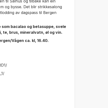
n til Salhus og tilbake kan ein
m og bysse. Det blir strikkesalong
tlodding av dagspass til Bergen
kke som bacalao og betasuppe, svele
, te, brus, mineralvatn, øl og vin.
gen/Vågen ca. kl, 16.40.
RD1/
_1/