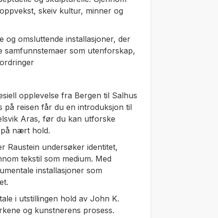
 oppvekst, skeiv kultur, minner og
og omsluttende installasjoner, der
re samfunnstemaer som utenforskap,
fordringer
iell opplevelse fra Bergen til Salhus
på reisen får du en introduksjon til
lsvik Aras, før du kan utforske
 på nært hold.
der Raustein undersøker identitet,
jennom tekstil som medium. Med
mentale installasjoner som
et.
le i utstillingen hold av John K.
erkene og kunstnerens prosess.