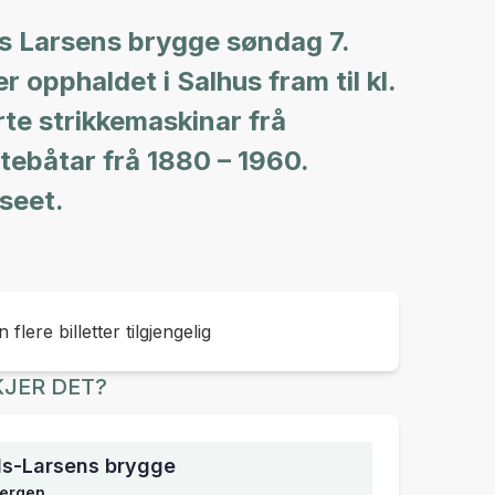
s Larsens brygge søndag 7.
r opphaldet i Salhus fram til kl.
erte strikkemaskinar frå
tebåtar frå 1880 – 1960.
useet.
 flere billetter tilgjengelig
JER DET?
ds-Larsens brygge
Bergen