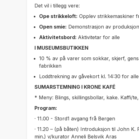
Det vil i tillegg vere:
Ope strikkeloft:
Opplev strikkemaskiner frå
Open smie:
Demonstrasjon av produksjon i
Aktivitetsbord:
Aktivitetar for alle
I MUSEUMSBUTIKKEN
10 % av på varer som sokkar, skjerf, gen
fabrikken
Loddtrekning av gåvekort kl. 14:30 for alle
SUMARSTEMNING I KRONE KAFÉ
* Meny: Blings, skillingsbollar, kake. Kaffi/te, 
Program:
· 11.00 - Stord1 avgang frå Bergen
· 11.20 – (på båten) Introduksjon til John K.
min.) v/kurator Anneli Belsvik Aras