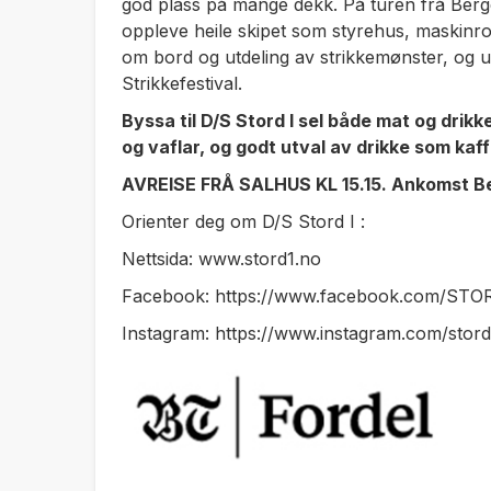
god plass på mange dekk. På turen frå Berge
oppleve heile skipet som styrehus, maskinro
om bord og utdeling av strikkemønster, og u
Strikkefestival.
Byssa til D/S Stord I sel både mat og dri
og vaflar, og godt utval av drikke som kaffi
AVREISE FRÅ SALHUS KL 15.15. Ankomst Ber
Orienter deg om D/S Stord I :
Nettsida: www.stord1.no
Facebook: https://www.facebook.com/STO
Instagram: https://www.instagram.com/stord