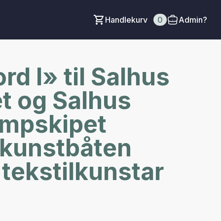
Handlekurv
0
Admin?
d I» til Salhus
et og Salhus
ampskipet
«kunstbåten
tekstilkunstar