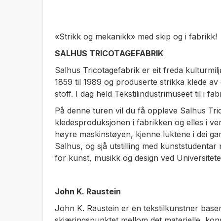
«Strikk og mekanikk» med skip og i fabrikk!
SALHUS TRICOTAGEFABRIK
Salhus Tricotagefabrik er eit freda kulturmiljø
1859 til 1989 og produserte strikka klede av g
stoff. I dag held Tekstilindustrimuseet til i fa
På denne turen vil du få oppleve Salhus Tri
kledesproduksjonen i fabrikken og elles i ve
høyre maskinstøyen, kjenne luktene i dei ga
Salhus, og sjå utstilling med kunststudentar m
for kunst, musikk og design ved Universitete
John K. Raustein
John K. Raustein er en tekstilkunstner basert
skjæringspunktet mellom det materielle, kon