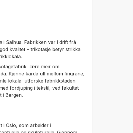
 i Salhus. Fabrikken var i drift frå
od kvalitet – trikotasje betyr strikka
brikklokala.
cotagefabrik, lære meir om
rda. Kjenne karda ull mellom fingrane,
mle lokala, utforske fabrikkstaden
ed fordjuping i tekstil, ved fakultet
t i Bergen.
 i Oslo, som arbeider i
septuelle og skulpturelle. Gjennom