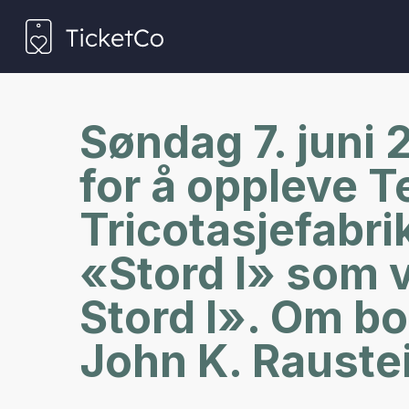
Søndag 7. juni 
for å oppleve T
Tricotasjefabr
«Stord I» som 
Stord I». Om bo
John K. Rauste