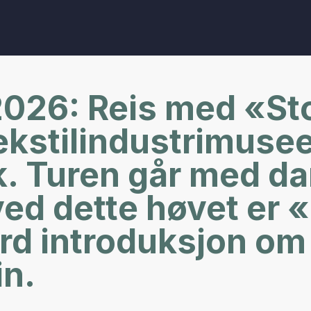
2026: Reis med «Stor
ekstilindustrimuse
ik. Turen går med d
ved dette høvet er 
rd introduksjon om 
in.