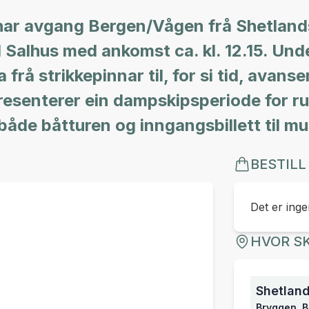
har avgang Bergen/Vågen frå Shetland
il Salhus med ankomst ca. kl. 12.15. Unde
 frå strikkepinnar til, for si tid, avans
resenterer ein dampskipsperiode for ru
både båtturen og inngangsbillett til m
BESTILL
Det er ingen
HVOR SK
Shetlan
Bryggen, 