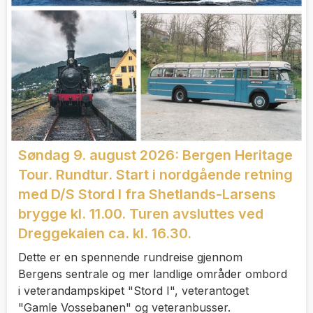
Søndag 9. august 2026: Bergen Heritage
Tour. Rundtur. Start i nordgående retning
med D/S Stord I fra Shetlands-Larsens
brygge kl. 11.00. Turen avsluttes ved
Dreggekaien ca. kl. 16.30.
Dette er en spennende rundreise gjennom
Bergens sentrale og mer landlige områder ombord
i veterandampskipet "Stord I", veterantoget
"Gamle Vossebanen" og veteranbusser.