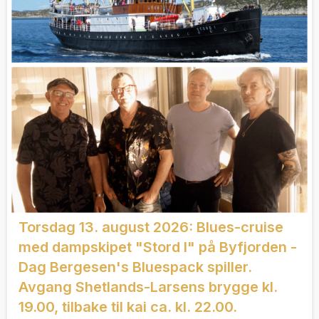
Torsdag 13. august 2026: Blues-cruise
med dampskipet "Stord I" på Byfjorden -
Dag Bergesen's Bluespack spiller.
Avgang Shetlands-Larsens brygge kl.
19.00, tilbake til kai ca. kl. 22.00.