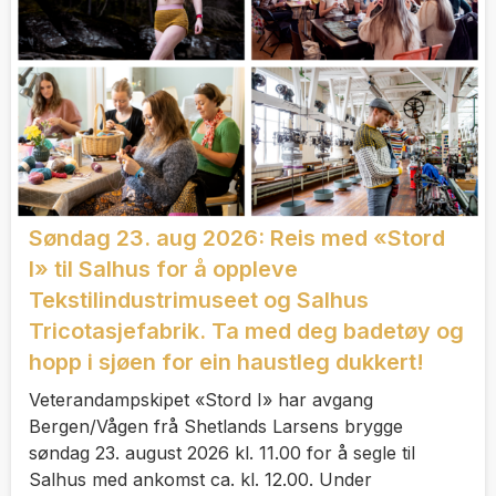
Søndag 23. aug 2026: Reis med «Stord
I» til Salhus for å oppleve
Tekstilindustrimuseet og Salhus
Tricotasjefabrik. Ta med deg badetøy og
hopp i sjøen for ein haustleg dukkert!
Veterandampskipet «Stord I» har avgang
Bergen/Vågen frå Shetlands Larsens brygge
søndag 23. august 2026 kl. 11.00 for å segle til
Salhus med ankomst ca. kl. 12.00. Under