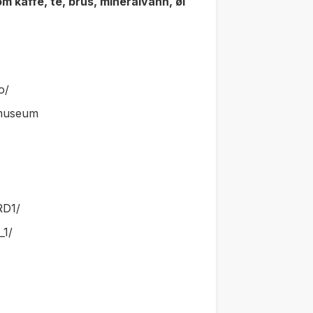
m kaffe, te, brus, mineralvann, øl
o/
tmuseum
RD1/
_1/