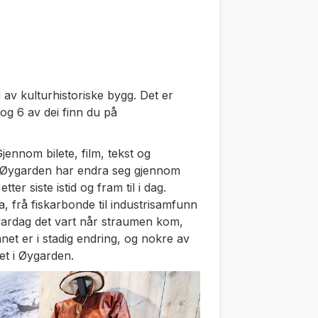
 av kulturhistoriske bygg. Det er
 og 6 av dei finn du på
Gjennom bilete, film, tekst og
 i Øygarden har endra seg gjennom
ter siste istid og fram til i dag.
 frå fiskarbonde til industrisamfunn
kvardag det vart når straumen kom,
et er i stadig endring, og nokre av
t i Øygarden.