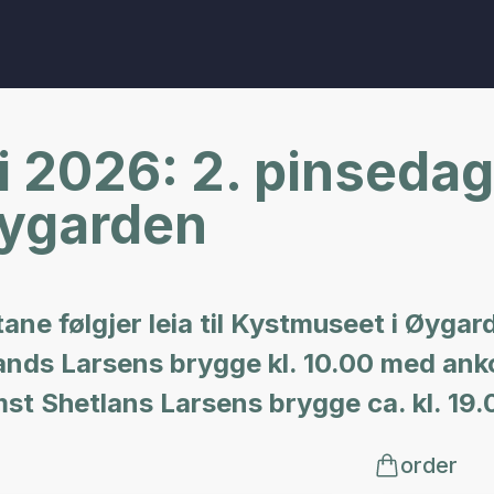
 2026: 2. pinsedags
Øygarden
ane følgjer leia til Kystmuseet i Øygar
ands Larsens brygge kl. 10.00 med ank
st Shetlans Larsens brygge ca. kl. 19.
order