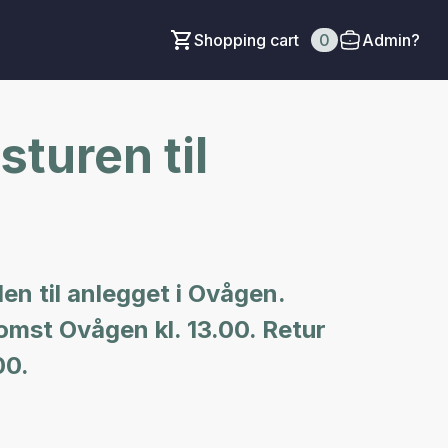
Shopping cart
0
Admin?
turen til
den til anlegget i Ovågen.
omst Ovågen kl. 13.00. Retur
00.