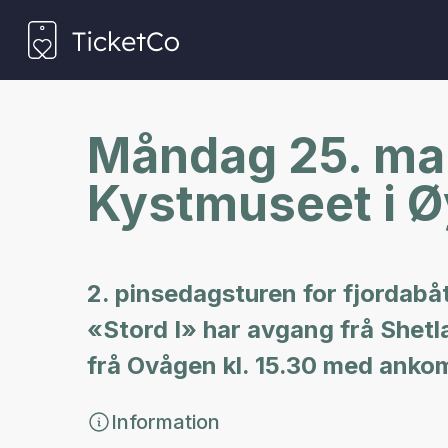
Måndag 25. mai
Kystmuseet i 
2. pinsedagsturen for fjordabåt
«Stord I» har avgang frå Shetl
frå Ovågen kl. 15.30 med ankom
Information