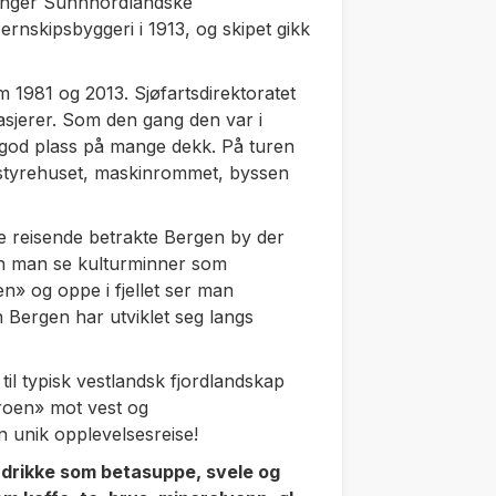
danger Sunnhordlandske
nskipsbyggeri i 1913, og skipet gikk
 1981 og 2013. Sjøfartsdirektoratet
ssasjerer. Som den gang den var i
 god plass på mange dekk. På turen
 styrehuset, maskinrommet, byssen
de reisende betrakte Bergen by der
kan man se kulturminner som
n» og oppe i fjellet ser man
Bergen har utviklet seg langs
il typisk vestlandsk fjordlandskap
oen» mot vest og
n unik opplevelsesreise!
g drikke som betasuppe, svele og