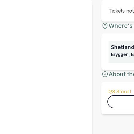
Tickets no
Where's 
Shetlan
Bryggen, 
About th
D/S Stord I