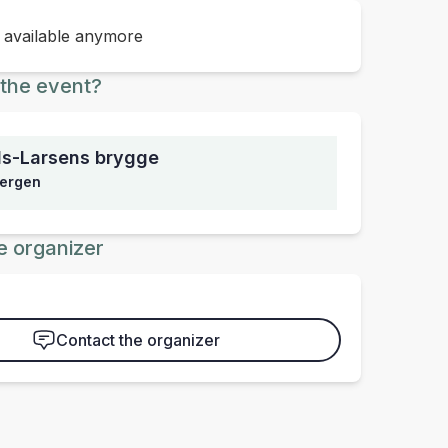
t available anymore
the event?
ds-Larsens brygge
Bergen
e organizer
Contact the organizer