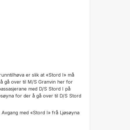
unntilhøva er slik at «Stord I» må
må gå over til M/S Granvin her for
å passasjerane med D/S Stord I på
øsøyna for der å gå over til D/S Stord
. Avgang med «Stord I» frå Ljøsøyna