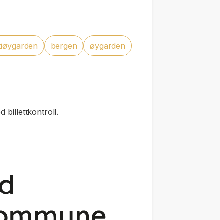
tiøygarden
bergen
øygarden
 billettkontroll.