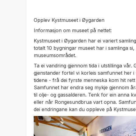
Opplev Kystmuseet i Øygarden
Informasjon om museet på nettet:
Kystmuseet i Øygarden har ei variert samling
totalt 10 bygningar museet har i samlinga si,
museumsområdet.
Ta ei vandring gjennom tida i utstillinga vår. 
gjenstander fortel vi korleis samfunnet her
tidene - frå dei fyrste menneska kom hit rett et
Samfunnet har endra seg mykje gjennom åra,
til olje- og gassalderen. Tenk for ein anna 
eller når Rongesundbrua vart opna. Samfunn
dei endringane kan du oppleve på Kystmusee