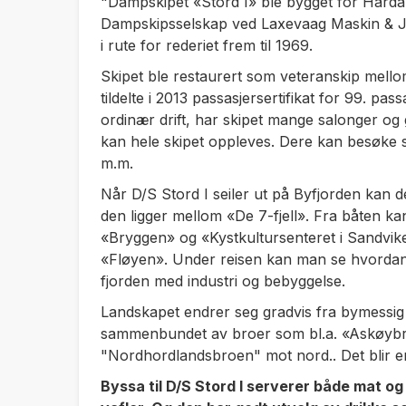
"Dampskipet «Stord I» ble bygget for Har
Dampskipsselskap ved Laxevaag Maskin & Jer
i rute for rederiet frem til 1969.
Skipet ble restaurert som veteranskip mellom
tildelte i 2013 passasjersertifikat for 99. pa
ordinær drift, har skipet mange salonger og
kan hele skipet oppleves. Dere kan besøke
m.m.
Når D/S Stord I seiler ut på Byfjorden kan 
den ligger mellom «De 7-fjell». Fra båten 
«Bryggen» og «Kystkultursenteret i Sandvike
«Fløyen». Under reisen kan man se hvordan 
fjorden med industri og bebyggelse.
Landskapet endrer seg gradvis fra bymessig t
sammenbundet av broer som bl.a. «Askøybr
"Nordhordlandsbroen" mot nord.. Det blir e
Byssa til D/S Stord I serverer både mat o