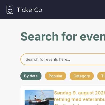
Search for eve
By date
Popular
Category
Ti
Søndag 9. august 2026
retning med veteranbus