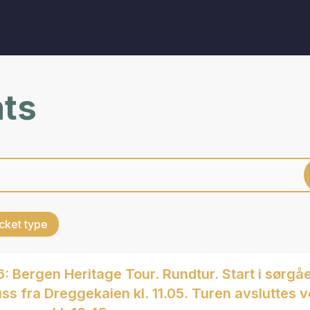
nts
cket type
: Bergen Heritage Tour. Rundtur. Start i sørgå
s fra Dreggekaien kl. 11.05. Turen avsluttes 