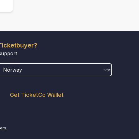
Ticketbuyer?
Support
COUNTRY
Get TicketCo Wallet
ers.