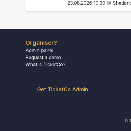
23.08.2026 10:30 @ Shetlan
Organiser?
Admin panel
Request a demo
What is TicketCo?
Get TicketCo Admin
© T