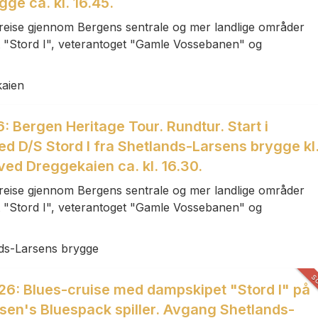
ge ca. kl. 16.45.
reise gjennom Bergens sentrale og mer landlige områder
 "Stord I", veterantoget "Gamle Vossebanen" og
kaien
 Bergen Heritage Tour. Rundtur. Start i
d D/S Stord I fra Shetlands-Larsens brygge kl
 ved Dreggekaien ca. kl. 16.30.
reise gjennom Bergens sentrale og mer landlige områder
 "Stord I", veterantoget "Gamle Vossebanen" og
ds-Larsens brygge
S
26: Blues-cruise med dampskipet "Stord I" på
sen's Bluespack spiller. Avgang Shetlands-