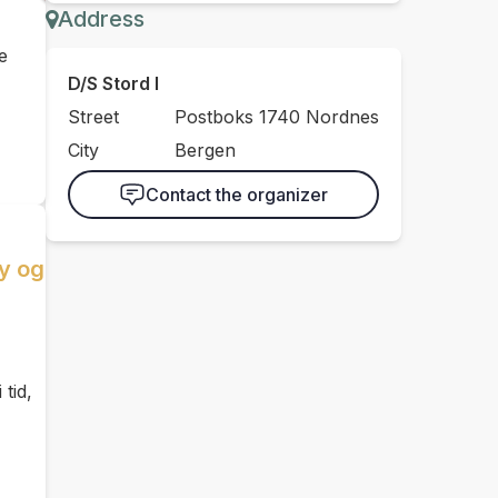
Address
e
D/S Stord I
Street
Postboks 1740 Nordnes
City
Bergen
Contact the organizer
øy og
 tid,