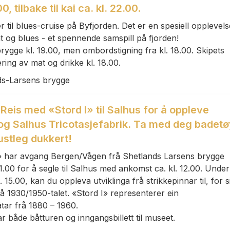
, tilbake til kai ca. kl. 22.00.
er til blues-cruise på Byfjorden. Det er en spesiell opplevels
og blues - et spennende samspill på fjorden!
ygge kl. 19.00, men ombordstigning fra kl. 18.00. Skipets
ring av mat og drikke kl. 18.00.
ds-Larsens brygge
eis med «Stord I» til Salhus for å oppleve
 og Salhus Tricotasjefabrik. Ta med deg badet
ustleg dukkert!
» har avgang Bergen/Vågen frå Shetlands Larsens brygge
1.00 for å segle til Salhus med ankomst ca. kl. 12.00. Under
. 15.00, kan du oppleva utviklinga frå strikkepinnar til, for si
å 1930/1950-talet. «Stord I» representerer ein
tar frå 1880 – 1960.
r både båtturen og inngangsbillett til museet.