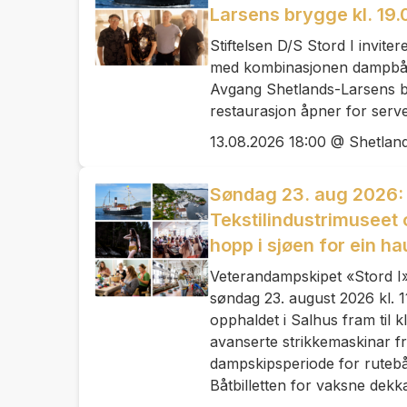
Larsens brygge kl. 19.00
Stiftelsen D/S Stord I inviter
med kombinasjonen dampbåt 
Avgang Shetlands-Larsens br
restaurasjon åpner for serve
13.08.2026 18:00 @ Shetlan
Søndag 23. aug 2026: R
Tekstilindustrimuseet
hopp i sjøen for ein ha
Veterandampskipet «Stord I
søndag 23. august 2026 kl. 1
opphaldet i Salhus fram til kl
avanserte strikkemaskinar fr
dampskipsperiode for rutebå
Båtbilletten for vaksne dekka