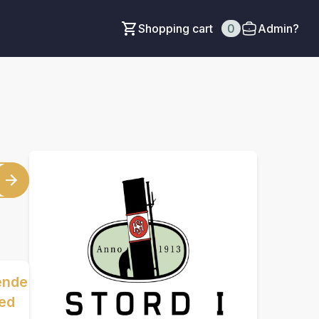
Shopping cart
0
Admin?
ende
ved