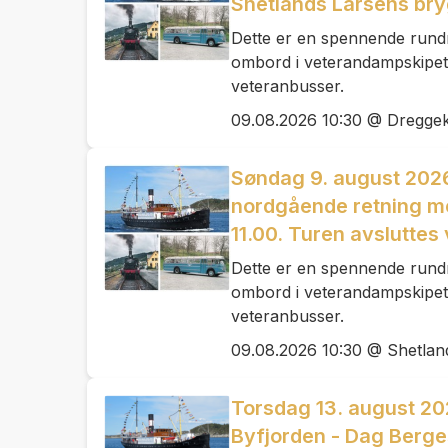
Shetlands Larsens bryg
Dette er en spennende rund
ombord i veterandampskipet
veteranbusser.
09.08.2026 10:30 @ Dregge
Søndag 9. august 2026:
nordgående retning me
11.00. Turen avsluttes
Dette er en spennende rund
ombord i veterandampskipet
veteranbusser.
09.08.2026 10:30 @ Shetlan
Torsdag 13. august 20
Byfjorden - Dag Berge