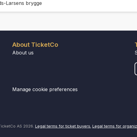
ds-Larsens brygge
About TicketCo
About us
Manage cookie preferences
icketCo AS 2026.
Legal terms for ticket buyers.
Legal terms for organiz